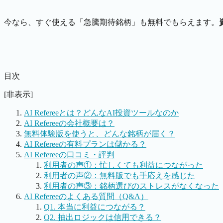
今なら、すぐ使える「急騰期待銘柄」も無料でもらえます。
目次
[非表示]
AI Refereeとは？どんなAI投資ツールなのか
AI Refereeの会社概要は？
無料体験版を使うと、どんな銘柄が届く？
AI Refereeの有料プランは儲かる？
AI Refereeの口コミ・評判
利用者の声①：忙しくても利益につながった
利用者の声②：無料版でも手応えを感じた
利用者の声③：銘柄選びのストレスがなくなった
AI Refereeのよくある質問（Q&A）
Q1. 本当に利益につながる？
Q2. 抽出ロジックは信用できる？