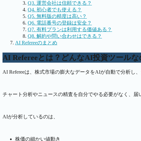
Q3. 運営会社は信頼できる？
Q4. 初心者でも使える？
Q5. 無料版の精度は高い？
Q6. 電話番号の登録は安全？
Q7. 有料プランは利用する価値ある？
Q8. 解約や問い合わせはできる？
AI Refereeのまとめ
AI Refereeとは？どんなAI投資ツール
AI Refereeは、株式市場の膨大なデータをAIが自動で
チャート分析やニュースの精査を自分でやる必要がなく、届
AIが分析しているのは、
株価の細かい値動き