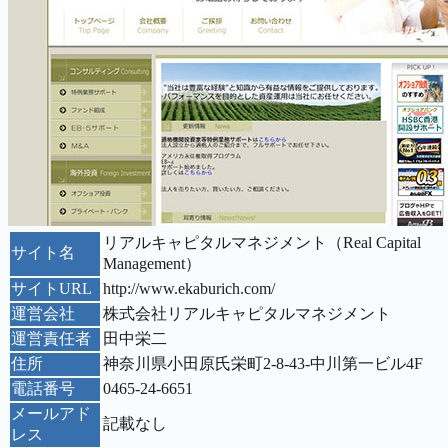
リアルキャピタルマネジメント（Real Capital
サイト名
Management）
サイトURL
http://www.ekaburich.com/
運営会社
株式会社リアルキャピタルマネジメント
運営責任者
田中栄二
住所
神奈川県小田原氏栄町2-8-43-中川第一ビル4F
電話番号
0465-24-6651
メールアド
記載なし
レス