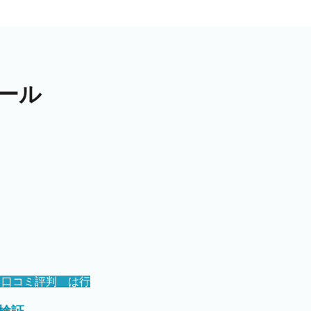
ール
ト口コミ評判 は行