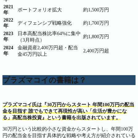
2021
ポートフォリオ拡大
約1,500万円
年
2022
ディフェンシブ戦略強化
約1,700万円
年
2023
日本高配当株比率64%に集中
約1,800万円
年
（3月時点）
2024
金融資産2,400万円超・配当
2,400万円超
年
金45万円以上
プラズマコイの書籍は？
プラズマコイ氏は『30万円からスタート 年間100万円の配当
金を目指す 誰でもできて再現性が高い「生活が豊かにな
る」高配当株投資』という書籍を出版されています。
30万円という比較的小さな資金からスタートし、年間100万
円の配当金を目指す具体的な戦略や考え方が紹介されている