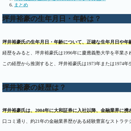
まとめ
坪井裕豪の生年月日・年齢は？
坪井裕豪氏の生年月日・年齢について、正確な生年月日や年
経歴をみると、坪井裕豪氏は1996年に慶應義塾大学を卒業さ
この経歴から推測すると、坪井裕豪氏は1973年または1974年生
坪井裕豪の経歴は？
坪井裕豪氏は、2004年に大和証券に入社以降、金融業界に携
口コミ通り、約21年の金融業界歴がある経験豊富なストラテ