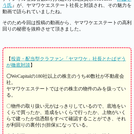
う氏
』が、ヤマワケエステート社長と対談され、その魅力を
動画で語られていましたね。
そのため今回は投稿の動画から、ヤマワケエステートの高利
回りの秘密を抜粋させて頂きました。
【
投資・配当型クラファン「ヤマワケ」社長とたぱぞう
が徹底対談
】
〇
WeCapitalの180社以上の株主のうち40数社が不動産会
社。
ヤマワケエステートではその株主の物件のみを扱ってい
る。
〇物件の取り扱い元がはっきりしているので、底地をい
くらで買ったか、造成をいくらで行ったか、上物がいく
らで建ったか信憑類をすべて確認することができ、それ
が利回りの裏付け(担保)になっている。