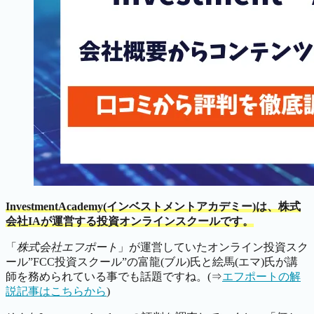
InvestmentAcademy(
インベストメントアカデミー
)は、株式
会社IAが運営する投資オンラインスクールです。
「
株式会社エフポート
」が運営していたオンライン投資スク
ール”FCC投資スクール”の富龍(ブル)氏と絵馬(エマ)氏が講
師を務められている事でも話題ですね。(⇒
エフポートの解
説記事はこちらから
)