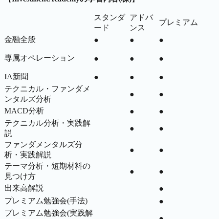
スタンダ
アドバ
プレミアム
ード
ンス
金融全般
●
●
●
専属オペレーション
●
●
●
IA新聞
●
●
●
テクニカル・ファンダメ
●
●
ンタルズ分析
MACD分析
●
●
テクニカル分析・実践解
●
●
説
ファンダメンタルズ分
●
●
析・実践解説
テーマ分析・短期材料の
●
●
見つけ方
出来高解説
●
プレミアム勉強会(手法)
●
プレミアム勉強会(実践解
●