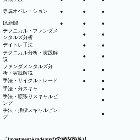
専属オペレーション
●
●
●
IA新聞
●
●
●
テクニカル・ファンダメ
●
●
ンタルズ分析
デイトレ手法
●
●
テクニカル分析・実践解
●
●
説
ファンダメンタルズ分
●
●
析・実践解説
手法・サイクルトレード
●
●
手法・分スキャ
●
手法・順張りスキャルピ
●
ング
手法・指標スキャルピン
●
グ
【
InvestmentAcademyの学習内容(株)
】