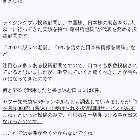
きました！
ライジングブル投資顧問は、中国株、日本株の助言を3万人
以上に行ってきた実績を持つ”藤村哲也氏”が代表を務める投
資顧問です。
『2003年設立の老舗』『IPOを含めた日本株情報を網羅』な
ど。
注目点が多々ある投資顧問ですので、口コミも多数投稿され
ていると思いましたが、調査していくと驚くべきことが明ら
かになってきたのです。
何とSNSで利用したと書き込む口コミは0件。
ヤフー知恵袋や5チャンネルなども調査していきましたが「3
ヶ月/9,000円（税込）で受けられる投資顧問サービスがある
よね」といった投稿のみで、利用者を一切見つける事が出来
なかったのです。
…これでは実態が全く分からないですね。